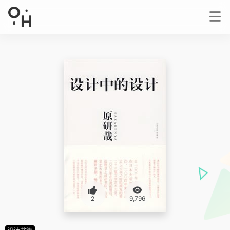
2
9,796