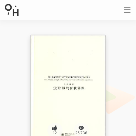
12
25,736