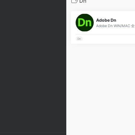
Dn
Adobe Dn
Ad
Dn