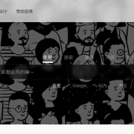
!设计
赞助投喂
常用
搜索
视频
社区
生
百度
Google
站内
淘宝