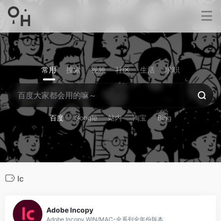
常用
搜索
视频
社区
生活
求职
百度
Google
站内
淘宝
Bing
Ic
15
Adobe Incopy
Adobe Incopy WIN/MAC-全系列全年份版本