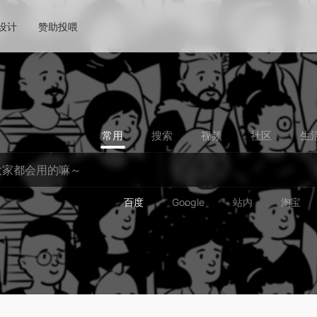
!设计
赞助投喂
常用
搜索
视频
社区
生
百度
Google
站内
淘宝