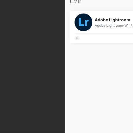
lr
Adobe Lightroom
Adobe Lightr
lr