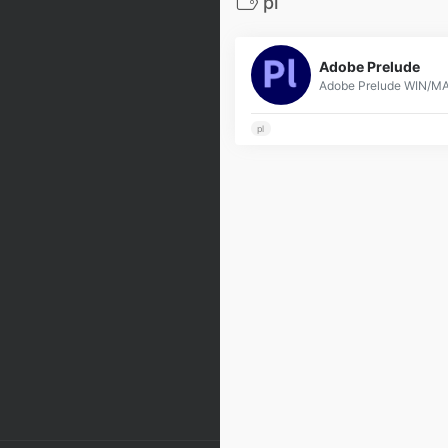
pl
Adobe Prelude
pl