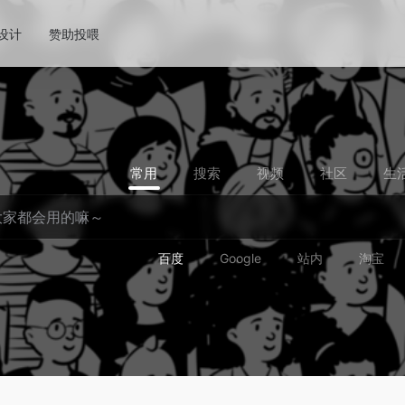
!设计
赞助投喂
常用
搜索
视频
社区
生
百度
Google
站内
淘宝